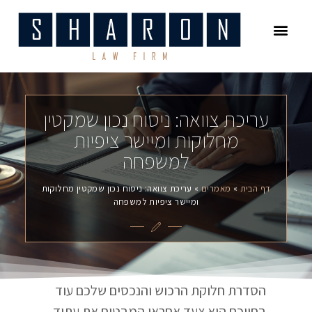
עמוד הבית
משפט מסחרי
התחדשות עירונית
דיני משפחה
מיסוי מקרקעין
עריכת צוואה: ניסוח נכון שמקטין
מחלוקות ומיישר ציפיות
למשפחה
דף הבית
»
מאמרים
»
עריכת צוואה: ניסוח נכון שמקטין מחלוקות
ומיישר ציפיות למשפחה
הסדרת חלוקת הרכוש והנכסים שלכם עוד
בחייכם היא צעד אחראי המבטיח את עתיד