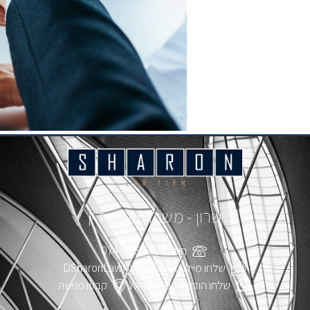
שרון - משרד עורכי דין
חייגו: 074-766-1367
שלחו מייל: DSharonLaw@gmail.com
שלחו הודעת WhatsApp
קבעו פגישה