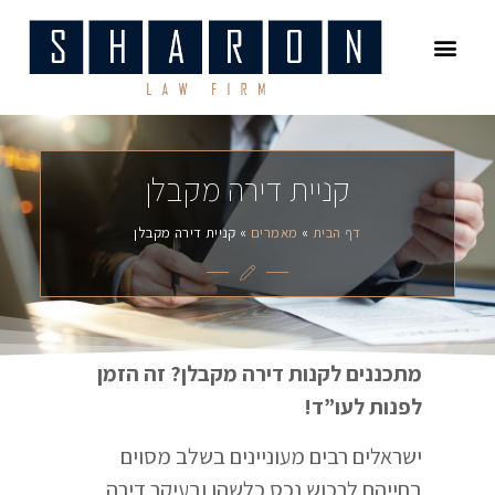
עמוד הבית
משפט מסחרי
התחדשות עירונית
דיני משפחה
מיסוי מקרקעין
קניית דירה מקבלן
דף הבית
»
מאמרים
»
קניית דירה מקבלן
מתכננים לקנות דירה מקבלן? זה הזמן
לפנות לעו”ד!
ישראלים רבים מעוניינים בשלב מסוים
בחייהם לרכוש נכס כלשהו ובעיקר דירה