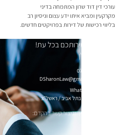
עורכי דין דוד שרון המתמחה בדיני
מקרקעין ומביא איתו ידע עצום וניסיון רב
בליווי רכישות של דירות בפרויקטים חדשים.
נשמח לעמוד לשירותכם בכל עת!
קניית דירה מקבלן
חייגו: 074-766-1367
שלחו מייל: DSharonLaw@gmail.com
שלחו הודעת WhatsApp
קבעו פגישה בסניף בתל אביב / ראשל"צ
מלא פרטיך וניצור קשר בהקדם: