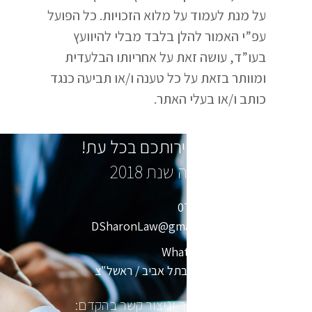
על מנת לעמוד על מלוא הזכויות. כל הפועל
עפ”י האמור להלן בלבד מבלי להיוועץ
בעו”ד, עושה זאת על אחריותו הבלעדית
ומוותר בזאת על כל טענה ו/או תביעה כנגד
כותב ו/או בעלי האתר.
נשמח לעמוד לשירותכם בכל עת!
מדרגות מס רכישה שנת 2018
חייגו: 074-766-1367
שלחו מייל: DSharonLaw@gmail.com
שלחו הודעת WhatsApp
קבעו פגישה בסניף בתל אביב / ראשל"צ
מלא פרטיך וניצור קשר בהקדם: