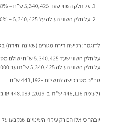
1. על חלק השווי שעד 5,340,425 ש”ח – 8%;
2. על חלק השווי העולה על 5,340,425 – 10%;
לדוגמה: רכישת דירת מגורים (שאינה יחידה) בסך של 0,000
על חלק השווי שעד 5,340,425 ש”ח ישולם מס בשיעור 8% = 427,234 ש”ח.
על חלק השווי העולה 5,340,425 ש”ח ועד 5,500,000 ₪ ישולם מס בשיעור 10% = 15,958 ש”ח.
סה”כ מס רכישה לתשלום –443,192 ש”ח
(לעומת 446,116 ש”ח ב-2019; 448,089 ₪ ב-2018; ו-450,652 ש”ח לרכישות ב-2017).
יובהר כי אלו הם רק עיקרי השינויים שנקבעו על ידי