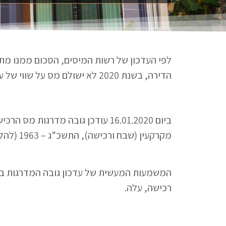
הדירה, בשנת 2020 לא ישולם מס על שווי של עד 1,744,505 ש”ח. המשמעות: הרוכשים ישלמו (קצת) פחות.
ביום 16.01.2020 עודכן גובה מדר
מקרקעין (שבח ורכישה), התשכ”ג – 1963 (להלן: “החוק”).
המשמעות המעשית של עדכון גובה המדרגות במ
רכישה, עלה.