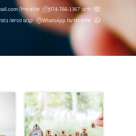
חייגו: 074-766-1367
שלחו מייל: DSharonLaw@gmail.com
שלחו הודעת WhatsApp
קבעו פגישה בסני