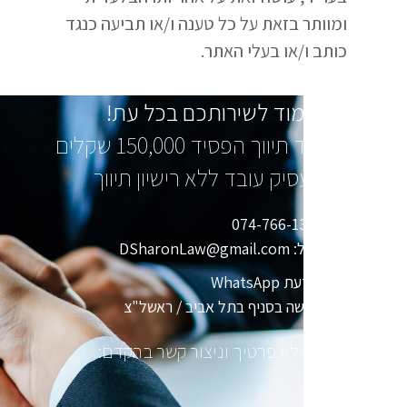
ומוותר בזאת על כל טענה ו/או תביעה כנגד
כותב ו/או בעלי האתר.
נשמח לעמוד לשירותכם בכל עת!
בעל משרד תיווך הפסיד 150,000 שקלים
בגלל שהעסיק עובד ללא רישיון תיווך
חייגו: 074-766-1367
שלחו מייל: DSharonLaw@gmail.com
שלחו הודעת WhatsApp
קבעו פגישה בסניף בתל אביב / ראשל"צ
מלא פרטיך וניצור קשר בהקדם: